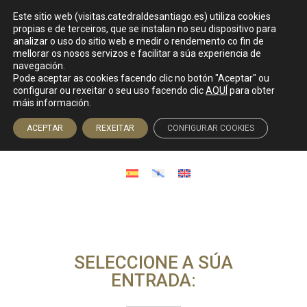
Este sitio web (visitas.catedraldesantiago.es) utiliza cookies
propias e de terceiros, que se instalan no seu dispositivo para
analizar o uso do sitio web e medir o rendemento co fin de
mellorar os nosos servizos e facilitar a súa experiencia de
navegación.
Venda de entradas
Pode aceptar as cookies facendo clic no botón "Aceptar" ou
configurar ou rexeitar o seu uso facendo clic
AQUÍ
para obter
máis información.
Acceso á axencia
ACEPTAR
REXEITAR
CONFIGURAR COOKIES
SELECCIONE A SÚA
ENTRADA: